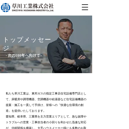
​トップメッセー
ジ
- 次の100年へ向けて -
私たち草川工業は、東邦ガスの指定工事店住宅設備専門店とし
て、床暖房や調理機器、空調機器や給湯器など住宅設備機器の
提案・施工を一貫して手掛け、皆様への「快適な住環境の創
造」を提供いたしております。
愛知県、岐阜県、三重県を主力営業エリアとして、急な故障や
トラブルへの営業・工事担当者の小回りを利かせた迅速な対応
が、信頼関係を構築し、大手ハウスメーカー様にも多数のお取