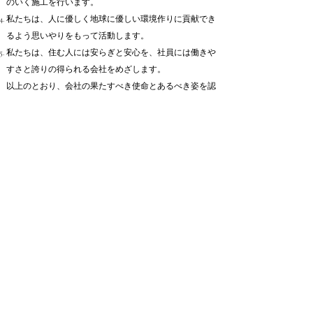
のいく施工を行います。
私たちは、人に優しく地球に優しい環境作りに貢献でき
るよう思いやりをもって活動します。
私たちは、住む人には安らぎと安心を、社員には働きや
すさと誇りの得られる会社をめざします。
以上のとおり、会社の果たすべき使命とあるべき姿を認
識し
皆様に「親しまれ、信頼され、喜ばれる会社」 であ
るように努力します。
まずはお気軽にご相談ください
電話またはお問い合わせフォームにて、いつでもお問い
合わせください。
お問い合わせ
☎️ 052-915-8761