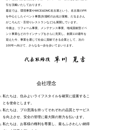
引を頂戴いたしております。
最近では、環境事業やMICE&DMC名古屋という、名古屋のPR
を中心としたイベント事業(矢場町のお化け屋敷、だるまさん
がころんだ・舌切りレストランなど)も展開しています。
今後は、リフォーム事業、メンテナンス事業、地域貢献型イベ
ント事業などのラインナップをさらに充実し、創業110週年を
迎えた今、事業を通じて社会に貢献できる企業として、次の
100年へ向けて、さらなる一歩を歩いてまいります。
会社理念
私たちは、住みよいライフスタイルを確実に提案するこ
とを使命とします。
私たちは、プロ意識を持ってそれぞれの品質とサービス
を向上させ、安全の管理に最大限の努力を払います。
私たちは、お客様の権利を尊重し、最もふさわしい納得