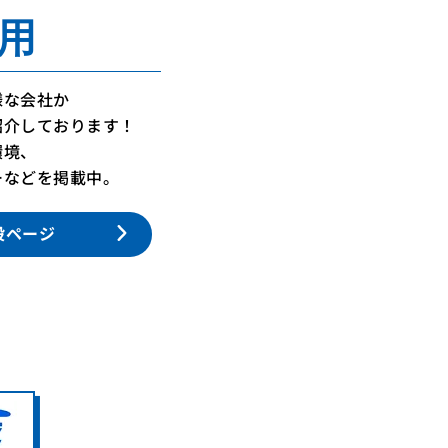
用
様な会社か
紹介しております！
環境、
ーなどを掲載中。
設ページ