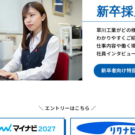
新卒採
草川工業がどの
​わかりやすくご
仕事内容や働く
社員インタビュ
新卒者向け特
＼ エントリーはこちら ／