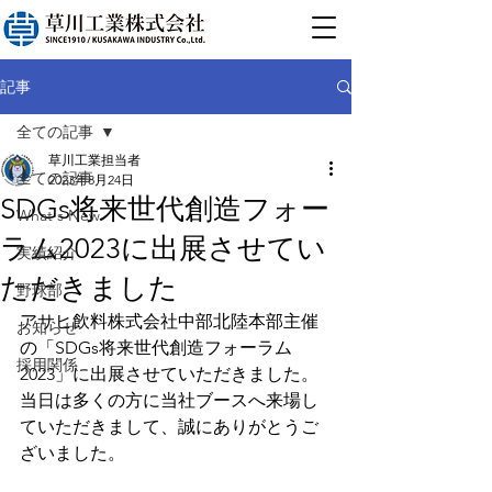
記事
全ての記事
草川工業担当者
全ての記事
2023年8月24日
SDGs将来世代創造フォー
What's New
ラム2023に出展させてい
実績紹介
ただきました
野球部
アサヒ飲料株式会社中部北陸本部主催
お知らせ
の「SDGs将来世代創造フォーラム
採用関係
2023」に出展させていただきました。
当日は多くの方に当社ブースへ来場し
ていただきまして、誠にありがとうご
ざいました。