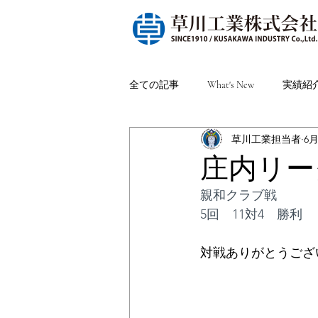
全ての記事
What's New
実績紹
草川工業担当者
6
庄内リーグ
親和クラブ戦
5回　11対4　勝利
対戦ありがとうござ