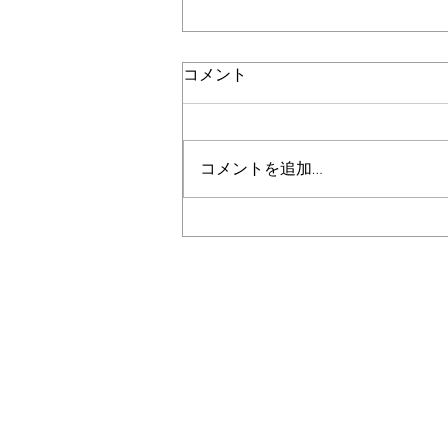
コメント
コメントを追加…
庄内リーグ2026年2部A 12回
戦結果
愛知